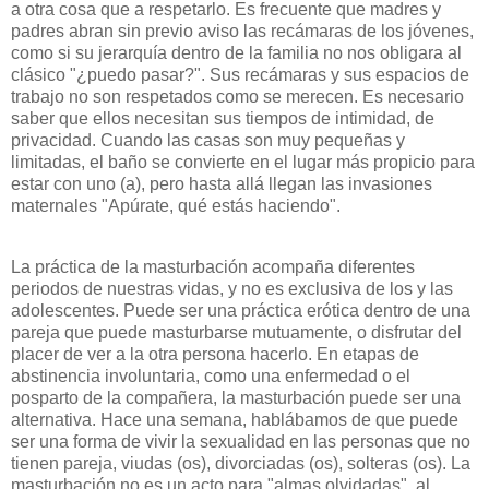
a otra cosa que a respetarlo. Es frecuente que madres y
padres abran sin previo aviso las recámaras de los jóvenes,
como si su jerarquía dentro de la familia no nos obligara al
clásico "¿puedo pasar?". Sus recámaras y sus espacios de
trabajo no son respetados como se merecen. Es necesario
saber que ellos necesitan sus tiempos de intimidad, de
privacidad. Cuando las casas son muy pequeñas y
limitadas, el baño se convierte en el lugar más propicio para
estar con uno (a), pero hasta allá llegan las invasiones
maternales "Apúrate, qué estás haciendo".
La práctica de la masturbación acompaña diferentes
periodos de nuestras vidas, y no es exclusiva de los y las
adolescentes. Puede ser una práctica erótica dentro de una
pareja que puede masturbarse mutuamente, o disfrutar del
placer de ver a la otra persona hacerlo. En etapas de
abstinencia involuntaria, como una enfermedad o el
posparto de la compañera, la masturbación puede ser una
alternativa. Hace una semana, hablábamos de que puede
ser una forma de vivir la sexualidad en las personas que no
tienen pareja, viudas (os), divorciadas (os), solteras (os). La
masturbación no es un acto para "almas olvidadas", al