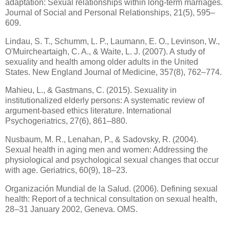
adaptation: Sexual relationships within long-term marriages.
Journal of Social and Personal Relationships, 21(5), 595–
609.
Lindau, S. T., Schumm, L. P., Laumann, E. O., Levinson, W.,
O'Muircheartaigh, C. A., & Waite, L. J. (2007). A study of
sexuality and health among older adults in the United
States. New England Journal of Medicine, 357(8), 762–774.
Mahieu, L., & Gastmans, C. (2015). Sexuality in
institutionalized elderly persons: A systematic review of
argument-based ethics literature. International
Psychogeriatrics, 27(6), 861–880.
Nusbaum, M. R., Lenahan, P., & Sadovsky, R. (2004).
Sexual health in aging men and women: Addressing the
physiological and psychological sexual changes that occur
with age. Geriatrics, 60(9), 18–23.
Organización Mundial de la Salud. (2006). Defining sexual
health: Report of a technical consultation on sexual health,
28–31 January 2002, Geneva. OMS.