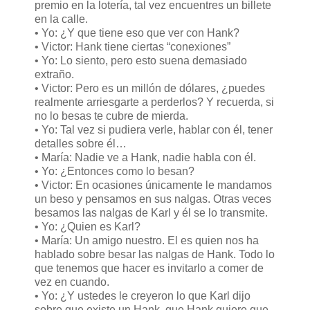
premio en la lotería, tal vez encuentres un billete
en la calle.
• Yo: ¿Y que tiene eso que ver con Hank?
• Victor: Hank tiene ciertas “conexiones”
• Yo: Lo siento, pero esto suena demasiado
extraño.
• Victor: Pero es un millón de dólares, ¿puedes
realmente arriesgarte a perderlos? Y recuerda, si
no lo besas te cubre de mierda.
• Yo: Tal vez si pudiera verle, hablar con él, tener
detalles sobre él…
• María: Nadie ve a Hank, nadie habla con él.
• Yo: ¿Entonces como lo besan?
• Victor: En ocasiones únicamente le mandamos
un beso y pensamos en sus nalgas. Otras veces
besamos las nalgas de Karl y él se lo transmite.
• Yo: ¿Quien es Karl?
• María: Un amigo nuestro. El es quien nos ha
hablado sobre besar las nalgas de Hank. Todo lo
que tenemos que hacer es invitarlo a comer de
vez en cuando.
• Yo: ¿Y ustedes le creyeron lo que Karl dijo
sobre que existe un Hank, que Hank quiere que