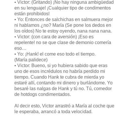
• Victor: (Gritando) ¡No hay ninguna ambigüedad
en su lenguaje! ¡Cualquier tipo de condimentos
están prohibidos!
• Yo: Entonces de salchichas en salmuera mejor
ni hablamos ¿no? María (Se pone los dedos en
los oídos) No te estoy oyendo, nana nana nana.
• Victor: (con cara de aversión) ¡Eso es
repelente! no se que clase de demonio comería
eso…
• Yo: ¡Hank! el come eso todo el tiempo.
(María palidece)
• Victor: Bueno, si yo hubiera sabido que eras
uno de esos incrédulos no habría perdido mi
tiempo. Cuando Hank te cubra de mierda yo
estaré allí, contando mi dinero y burlándome. Yo
besaré las nalgas de Hank y tú no. Tú, comedor
de hotdogs condimentados.
Al decir esto, Victor arrastró a María al coche que
le esperaba, arrancó a toda velocidad.