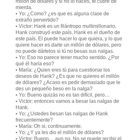
millón de dólares y si no lo haces, te cubre de
mierda.
• Yo: ¿Como? ¿es que es alguna clase de
extraño pervertido?
• Victor: Hank es un filántropo multimillonario.
Hank construyó este país. Hank es el dueño de
este país. El puede hacer lo que quiera, y lo que
quiere hacer es darte un millón de dólares, pero
no puede dártelos si tú no besas sus nalgas.
• Yo: Eso no parece tener mucho sentido. ¿Por
qué él haría eso?
• María: ¿Quien eres tú para cuestionar los
deseos de Hank? ¿Es que no quieres el millón
de dólares? ¿Acaso es pedir demasiado que le
des un pequeño beso en la nalga?
• Yo: Bueno quizás no es tan difícil, pero…
• Victor: entonces vamos a besar las nalgas de
Hank.
• Yo: ¿Ustedes besan las nalgas de Hank
frecuentemente?
• María: Oh si, continuamente.
• Yo: ¿Y ya les dio el millón de dólares?
• Victor: Bueno… aun no. No se puede recibir el